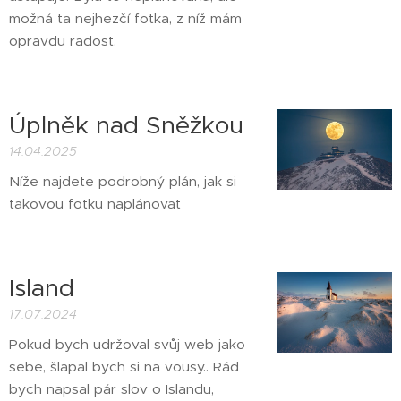
možná ta nejhezčí fotka, z níž mám
opravdu radost.
Úplněk nad Sněžkou
14.04.2025
Níže najdete podrobný plán, jak si
takovou fotku naplánovat
Island
17.07.2024
Pokud bych udržoval svůj web jako
sebe, šlapal bych si na vousy.. Rád
bych napsal pár slov o Islandu,