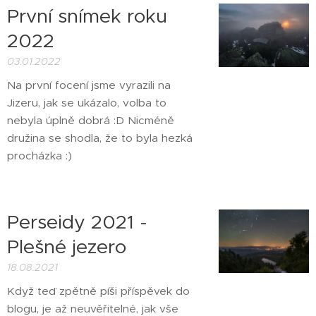
První snímek roku
2022
03.01.2022
Na první focení jsme vyrazili na
Jizeru, jak se ukázalo, volba to
nebyla úplně dobrá :D Nicméně
družina se shodla, že to byla hezká
procházka :)
Perseidy 2021 -
Plešné jezero
18.08.2021
Když teď zpětně píši příspěvek do
blogu, je až neuvěřitelné, jak vše