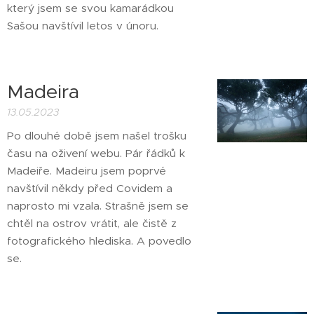
který jsem se svou kamarádkou
Sašou navštívil letos v únoru.
Madeira
13.05.2023
Po dlouhé době jsem našel trošku
času na oživení webu. Pár řádků k
Madeiře. Madeiru jsem poprvé
navštívil někdy před Covidem a
naprosto mi vzala. Strašně jsem se
chtěl na ostrov vrátit, ale čistě z
fotografického hlediska. A povedlo
se.