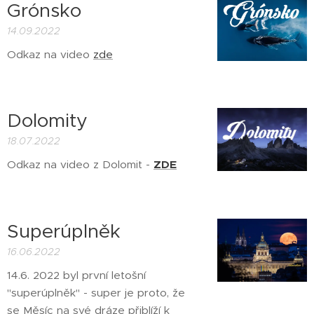
Grónsko
14.09.2022
Odkaz na video
zde
Dolomity
18.07.2022
Odkaz na video z Dolomit -
ZDE
Superúplněk
16.06.2022
14.6. 2022 byl první letošní
"superúplněk" - super je proto, že
se Měsíc na své dráze přiblíží k