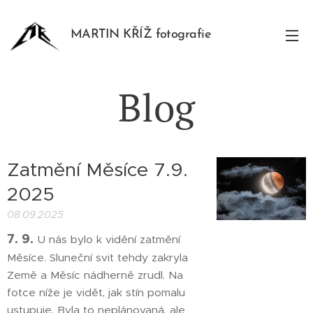
MARTIN KŘÍŽ fotografie
Blog
Zatmění Měsíce 7.9.
2025
08.09.2025
7. 9.
U nás bylo k vidění zatmění
Měsíce. Sluneční svit tehdy zakryla
Země a Měsíc nádherně zrudl. Na
fotce níže je vidět, jak stín pomalu
ustupuje. Byla to neplánovaná, ale